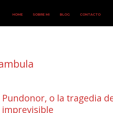
HOME
SOBRE MI
BLOG
CONTACTO
nambula
Pundonor,
Pundonor, o la tragedia de
o
la
imprevisible
tragedia