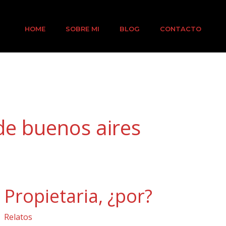
HOME
SOBRE MI
BLOG
CONTACTO
de buenos aires
Propietaria,
Propietaria, ¿por?
¿por?
Relatos